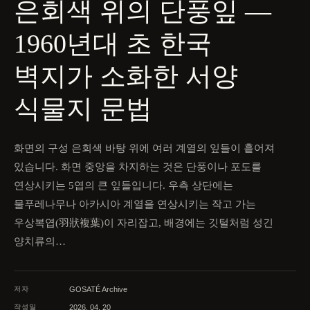
은회색 위의 단풍잎 —
1960년대 초 한국
벽지가 소화한 서양
식물지 문법
화면의 구성 은회색 바탕 위에 여러 계열의 잎들이 흩어져
있습니다. 화면 중앙을 차지하는 것은 단풍이나 포도를
연상시키는 5엽의 큰 잎들입니다. 우측 상단에는
물푸레나무나 아카시아 계열을 연상시키는 작고 가는
우상복엽(羽狀複葉)이 자리잡고, 배경에는 깃털처럼 성긴
양치류의…
저자
GOSATÉ Archive
작성일
2026. 04. 20