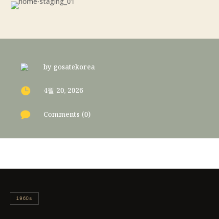
by
gosatekorea

4월 20, 2026

Comments (0)
1960s