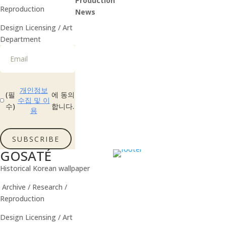
Production
Reproduction
News
Instagram
Design Licensing / Art
Department
개인정보
(필
에 동의
수집 및 이
수)
합니다.
용
SUBSCRIBE
GOSATÉ
Historical Korean wallpaper
Archive / Research /
Reproduction
Design Licensing / Art