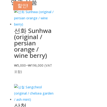
연관 상품
할인!
할인!
할인!
선화 Sunhwa
(original /
persian
orange /
wine berry)
가
₩
5,000
~
₩
196,000
(VAT
격
포함)
범
위:
₩5,000~₩196,000
상철