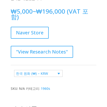
가
₩
5,000
~
₩
196,000
(VAT 포
격
함)
범
위:
₩5,000~₩196
Naver Store
"View Research Notes"
한국 원화 (₩) – KRW
SKU:
N/A
카테고리:
1960s