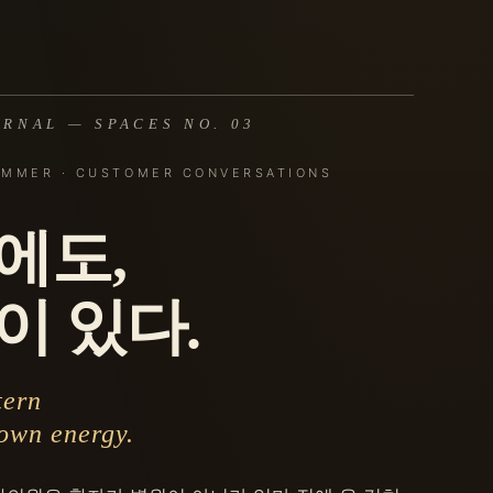
RNAL — SPACES NO. 03
UMMER · CUSTOMER CONVERSATIONS
에도,
이 있다.
tern
 own energy.