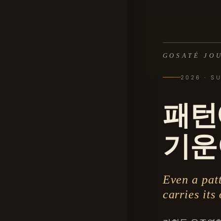
GOSATÉ JOU
2026 · S
패턴
기운
Even a pat
carries its