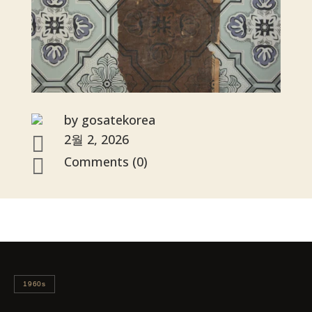
by
gosatekorea
2월 2, 2026

Comments (0)

1960s