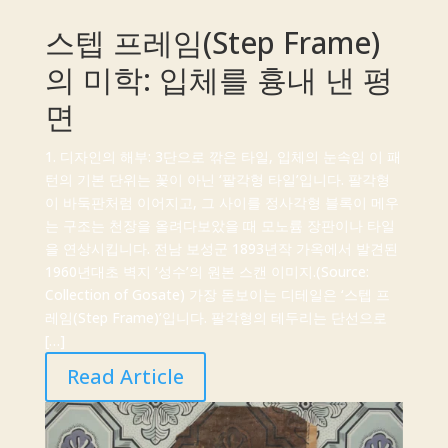
스텝 프레임(Step Frame)
의 미학: 입체를 흉내 낸 평
면
1. 디자인의 해부: 3단으로 깎은 타일, 입체의 눈속임 이 패
턴의 기본 단위는 꽃이 아닌 ‘팔각형 타일’입니다. 팔각형
이 바둑판처럼 이어지고, 그 사이를 정사각형 블록이 메우
는 구조는 천장을 올려다보았을 때 모노륨 장판이나 타일
을 연상시킵니다. 전남 보성군 1893년작 가옥에서 발견된
1960년대초 벽지 ‘성수’의 원본 스캔 이미지.(Source:
Collection of Gosate) 가장 돋보이는 디테일은 ‘스텝 프
레임(Step Frame)’입니다. 팔각형의 테두리는 단선으로
[…]
Read Article