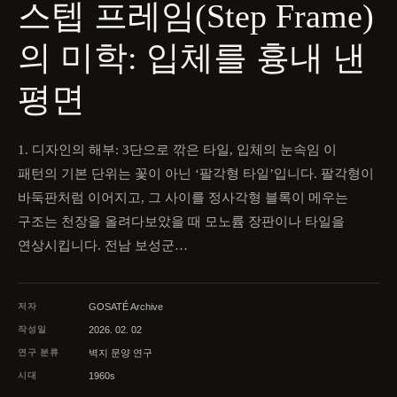
스텝 프레임(Step Frame)
의 미학: 입체를 흉내 낸
평면
1. 디자인의 해부: 3단으로 깎은 타일, 입체의 눈속임 이
패턴의 기본 단위는 꽃이 아닌 ‘팔각형 타일’입니다. 팔각형이
바둑판처럼 이어지고, 그 사이를 정사각형 블록이 메우는
구조는 천장을 올려다보았을 때 모노륨 장판이나 타일을
연상시킵니다. 전남 보성군…
저자
GOSATÉ Archive
작성일
2026. 02. 02
연구 분류
벽지 문양 연구
시대
1960s