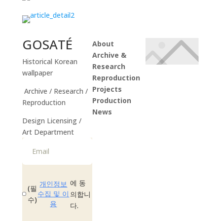
GOSATÉ
About
Archive &
Historical Korean
Research
wallpaper
Reproduction
Projects
Archive / Research /
Production
Reproduction
News
Design Licensing /
Instagram
Art Department
에 동
개인정보
(필
수집 및 이
의합니
수)
용
다.