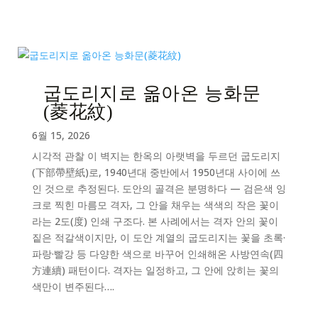
굽도리지로 옮아온 능화문
(菱花紋)
6월 15, 2026
시각적 관찰 이 벽지는 한옥의 아랫벽을 두르던 굽도리지
(下部帶壁紙)로, 1940년대 중반에서 1950년대 사이에 쓰
인 것으로 추정된다. 도안의 골격은 분명하다 — 검은색 잉
크로 찍힌 마름모 격자, 그 안을 채우는 색색의 작은 꽃이
라는 2도(度) 인쇄 구조다. 본 사례에서는 격자 안의 꽃이
짙은 적갈색이지만, 이 도안 계열의 굽도리지는 꽃을 초록·
파랑·빨강 등 다양한 색으로 바꾸어 인쇄해온 사방연속(四
方連續) 패턴이다. 격자는 일정하고, 그 안에 앉히는 꽃의
색만이 변주된다….