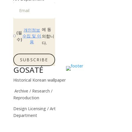
에 동
개인정보
(필
수집 및 이
의합니
수)
용
다.
SUBSCRIBE
GOSATÉ
Historical Korean wallpaper
Archive / Research /
Reproduction
Design Licensing / Art
Department