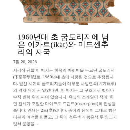
1960년대 초 굽도리지에 남
은 이카트(ikat)와 미드센추
리의 자국
7월 20, 2026
시각적 관찰 이 벽지는 한옥의 아랫벽을 두르던 굽도리지
(下部帶壁紙)로, 1960년대 초에 사용된 것으로 추정됩니
다. 앞선 시기의 굽도리지들이 대부분 사방연속(四方連續)
의 격자 위에 서 있었다면, 이 벽지는 그 구조에서 벗어나
수직 반복 위에 짜여 있습니다. 유닛의 스케일이 작아, 화
면 전체가 조밀한 마이크로 프린트(micro-print)의 인상을
줍니다. 인쇄는 2도(度)입니다. 종이의 원색이 그대로 밝은
리본과 여백을 만들고, 그 위에 청록색과 붉은색 두 잉크가
얹혀 문양을…