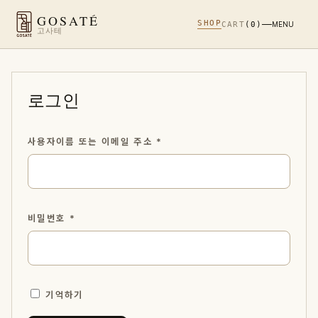
GOSATÉ
SHOP
CART
(0)
MENU
고사테
로그인
필
사용자이름 또는 이메일 주소
*
수
항
목
필
비밀번호
*
수
항
목
기억하기